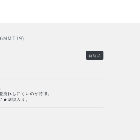
26MMT19)
新商品
ツ。
型崩れしにくいのが特徴。
に★刺繍入り。